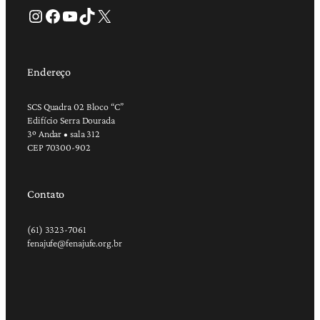
Instagram
Facebook
Youtube
TikTok
X
Endereço
SCS Quadra 02 Bloco “C”
Edifício Serra Dourada
3º Andar • sala 312
CEP 70300-902
Contato
(61) 3323-7061
fenajufe@fenajufe.org.br