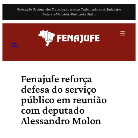
Pular
Federação Nacional dos Trabalhadores e das Trabalhadoras do Judiciário
para
Federal e Ministério Público da União
o
conteúdo
Fenajufe reforça
defesa do serviço
público em reunião
com deputado
Alessandro Molon