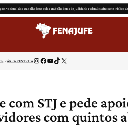
ção Nacional dos Trabalhadores e das Trabalhadoras do Judiciário Federal e Ministério Público d
Instagram
Facebook
Youtube
TikTok
X
OS
ÁREA RESTRITA
e com STJ e pede apoio
rvidores com quintos 