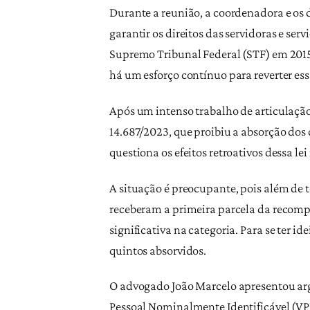
Durante a reunião, a coordenadora e os d
garantir os direitos das servidoras e se
Supremo Tribunal Federal (STF) em 2015, 
há um esforço contínuo para reverter ess
Após um intenso trabalho de articulação 
14.687/2023, que proibiu a absorção dos
questiona os efeitos retroativos dessa l
A situação é preocupante, pois além de t
receberam a primeira parcela da recompo
significativa na categoria. Para se ter i
quintos absorvidos.
O advogado João Marcelo apresentou argu
Pessoal Nominalmente Identificável (VP