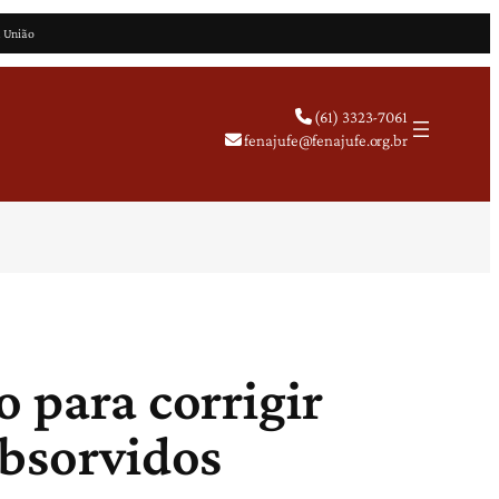
a União
(61) 3323-7061
fenajufe@fenajufe.org.br
 para corrigir
absorvidos