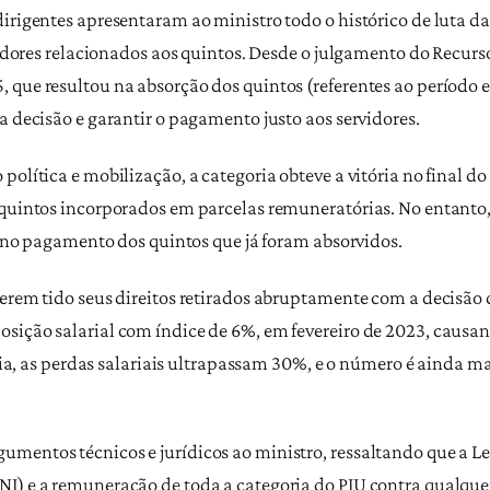
irigentes apresentaram ao ministro todo o histórico de luta da
rvidores relacionados aos quintos. Desde o julgamento do Recurs
que resultou na absorção dos quintos (referentes ao período en
a decisão e garantir o pagamento justo aos servidores.
política e mobilização, a categoria obteve a vitória no final 
 quintos incorporados em parcelas remuneratórias. No entanto, 
ei no pagamento dos quintos que já foram absorvidos.
erem tido seus direitos retirados abruptamente com a decisão d
sição salarial com índice de 6%, em fevereiro de 2023, causa
deia, as perdas salariais ultrapassam 30%, e o número é ainda ma
mentos técnicos e jurídicos ao ministro, ressaltando que a L
NI) e a remuneração de toda a categoria do PJU contra qualqu