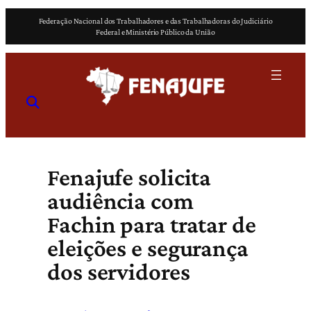
Pular
Federação Nacional dos Trabalhadores e das Trabalhadoras do Judiciário
para
Federal e Ministério Público da União
o
conteúdo
Fenajufe solicita
audiência com
Fachin para tratar de
eleições e segurança
dos servidores