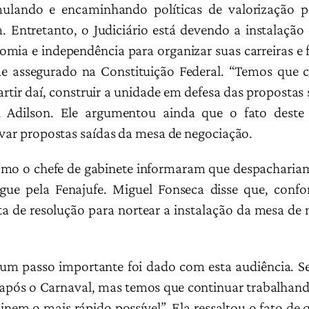
mulando e encaminhando políticas de valorização 
m. Entretanto, o Judiciário está devendo a instalação
omia e independência para organizar suas carreiras e 
e assegurado na Constituição Federal. “Temos que c
rtir daí, construir a unidade em defesa das propostas
u Adilson. Ele argumentou ainda que o fato deste 
ovar propostas saídas da mesa de negociação.
l como o chefe de gabinete informaram que despachar
gue pela Fenajufe. Miguel Fonseca disse que, conf
 de resolução para nortear a instalação da mesa de 
um passo importante foi dado com esta audiência. Se
após o Carnaval, mas temos que continuar trabalhando
nem o mais rápido possível”. Ela ressaltou o fato de qu