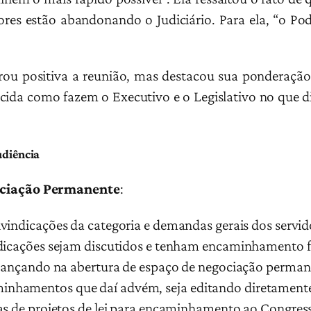
idores estão abandonando o Judiciário. Para ela, “o Po
u positiva a reunião, mas destacou sua ponderação
rcida como fazem o Executivo e o Legislativo no que d
udiência
ociação Permanente
:
ivindicações da categoria e demandas gerais dos servi
ndicações sejam discutidos e tenham encaminhamento 
 avançando na abertura de espaço de negociação perman
hamentos que daí advém, seja editando diretamente p
as de projetos de lei para encaminhamento ao Congres