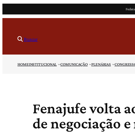
Pular
Federa
para
o
conteúdo
Buscar
HOME
INSTITUCIONAL
COMUNICAÇÃO
PLENÁRIAS
CONGRESS
Fenajufe volta a
de negociação e 