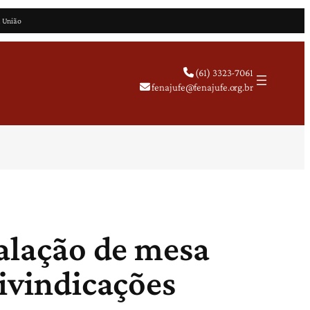
a União
(61) 3323-7061
fenajufe@fenajufe.org.br
talação de mesa
eivindicações