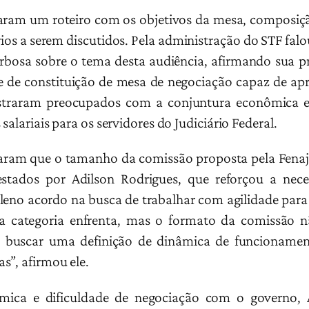
taram um roteiro com os objetivos da mesa, composiç
rios a serem discutidos. Pela administração do STF fal
bosa sobre o tema desta audiência, afirmando sua p
e de constituição de mesa de negociação capaz de apre
raram preocupados com a conjuntura econômica e 
alariais para os servidores do Judiciário Federal.
taram que o tamanho da comissão proposta pela Fenaju
tados por Adilson Rodrigues, que reforçou a nece
eno acordo na busca de trabalhar com agilidade para 
a categoria enfrenta, mas o formato da comissão n
os buscar uma definição de dinâmica de funcionamen
s”, afirmou ele.
mica e dificuldade de negociação com o governo, 