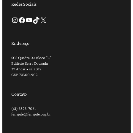
Redes Sociais
Instagram
Facebook
Youtube
TikTok
X
Endereço
SCS Quadra 02 Bloco “C”
Edifício Serra Dourada
3º Andar • sala 312
CEP 70300-902
Contato
(61) 3323-7061
fenajufe@fenajufe.org.br