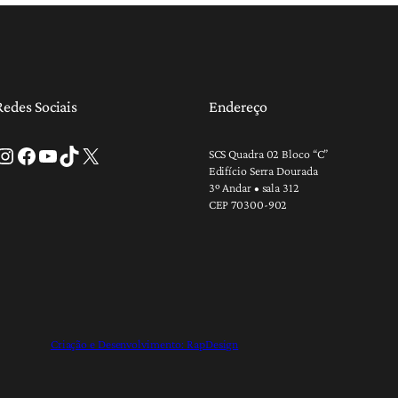
Redes Sociais
Endereço
tagram
Facebook
Youtube
TikTok
X
SCS Quadra 02 Bloco “C”
Edifício Serra Dourada
3º Andar • sala 312
CEP 70300-902
Criação e Desenvolvimento: RapDesign