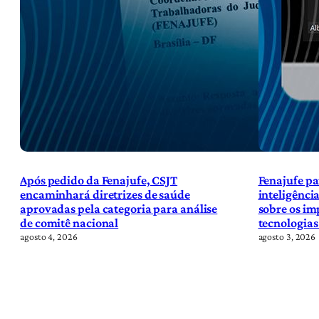
Após pedido da Fenajufe, CSJT
Fenajufe pa
encaminhará diretrizes de saúde
inteligência
aprovadas pela categoria para análise
sobre os im
de comitê nacional
tecnologias
agosto 4, 2026
agosto 3, 2026