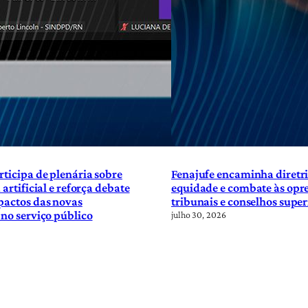
rticipa de plenária sobre
Fenajufe encaminha diretri
 artificial e reforça debate
equidade e combate às opre
pactos das novas
tribunais e conselhos super
 no serviço público
julho 30, 2026