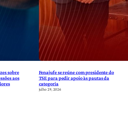
zes sobre
Fenajufe se reúne com presidente do
ssões aos
TSE para pedir apoio às pautas da
iores
categoria
julho 29, 2026