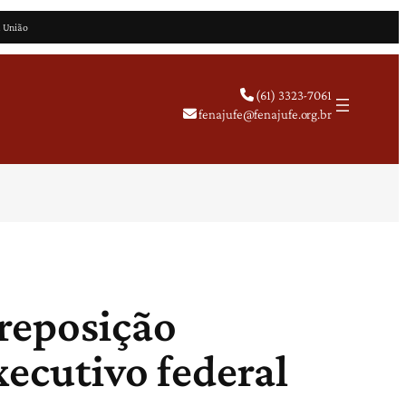
a União
(61) 3323-7061
fenajufe@fenajufe.org.br
reposição
xecutivo federal