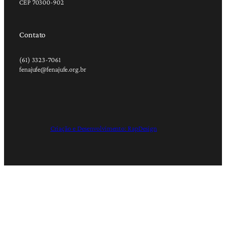
CEP 70300-902
Contato
(61) 3323-7061
fenajufe@fenajufe.org.br
Criação e Desenvolvimento: RapDesign