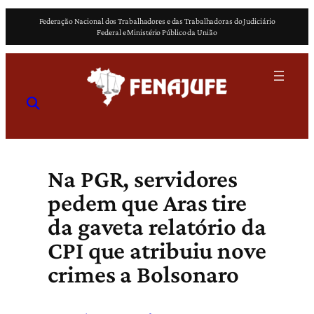
Pular
Federação Nacional dos Trabalhadores e das Trabalhadoras do Judiciário
para
Federal e Ministério Público da União
o
conteúdo
Na PGR, servidores
pedem que Aras tire
da gaveta relatório da
CPI que atribuiu nove
crimes a Bolsonaro