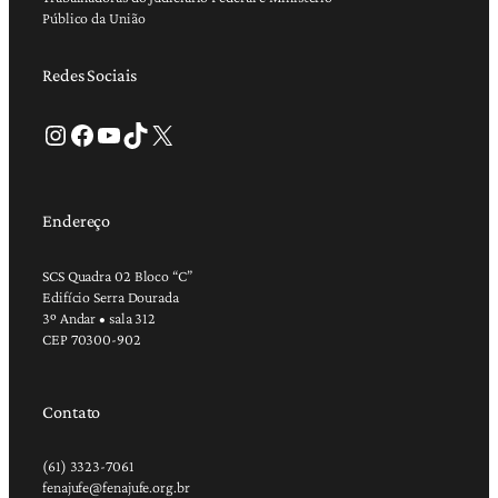
Público da União
Redes Sociais
Instagram
Facebook
Youtube
TikTok
X
Endereço
SCS Quadra 02 Bloco “C”
Edifício Serra Dourada
3º Andar • sala 312
CEP 70300-902
Contato
(61) 3323-7061
fenajufe@fenajufe.org.br