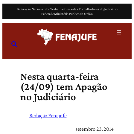
Pular
Federação Nacional dos Trabalhadores e das Trabalhadoras do Judiciário
para
Federal e Ministério Público da União
o
conteúdo
Nesta quarta-feira
(24/09) tem Apagão
no Judiciário
Redação Fenajufe
setembro 23, 2014