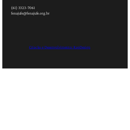
(61) 3323-7061
fenajufe@fenajufe.org.br
Criação e Desenvolvimento: RapDesign