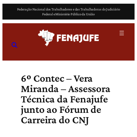
Pular
Federação Nacional dos Trabalhadores e das Trabalhadoras do Judiciário
para
Federal e Ministério Público da União
o
conteúdo
6º Contec – Vera
Miranda – Assessora
Técnica da Fenajufe
junto ao Fórum de
Carreira do CNJ