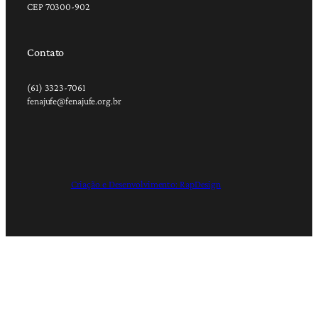
CEP 70300-902
Contato
(61) 3323-7061
fenajufe@fenajufe.org.br
Criação e Desenvolvimento: RapDesign