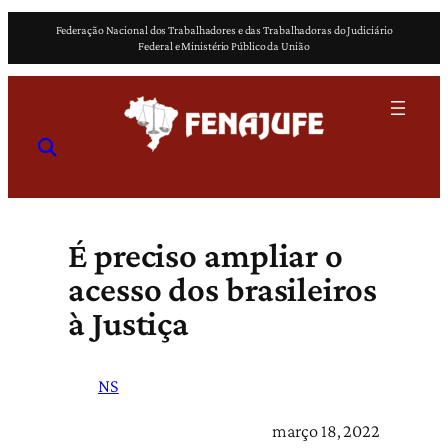
Pular
Federação Nacional dos Trabalhadores e das Trabalhadoras do Judiciário
para
Federal e Ministério Público da União
o
conteúdo
É preciso ampliar o
acesso dos brasileiros
à Justiça
NS
março 18, 2022