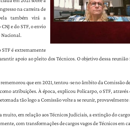
iciada em 2021 sobre a
ingresso na carreira de
 Dela também virá a
o CNJ e do STF, o envio
o Nacional.
o STF é extremamente
arantir apoio ao pleito dos Técnicos. O objetivo dessa reunião 
o rememorou que em 2021, tentou-se no âmbito da Comissão de
 como atribuições. À época, explicou Policarpo, o STF, atravé
 retomada tão logo a Comissão volte a se reunir, provavelmente 
a muito, em relação aos Técnicos Judiciais, a extinção do car
ente, com transformações de cargos vagos de Técnicos em car