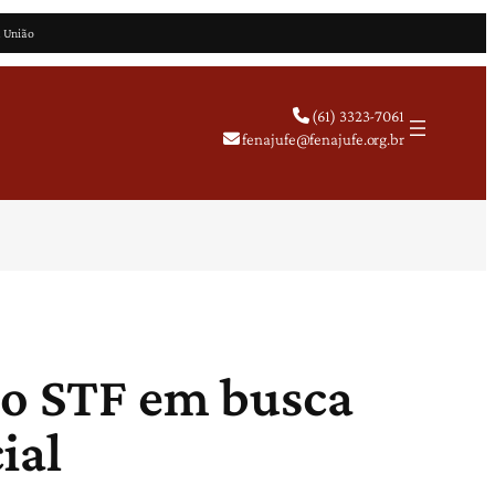
a União
(61) 3323-7061
fenajufe@fenajufe.org.br
do STF em busca
ial