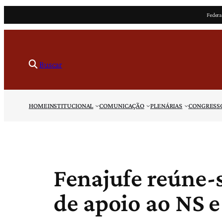
Pular
Federa
para
o
conteúdo
Buscar
HOME
INSTITUCIONAL
COMUNICAÇÃO
PLENÁRIAS
CONGRESS
Fenajufe reúne-
de apoio ao NS e