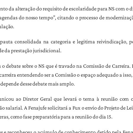
to da alteração do requisito de escolaridade para NS com o di
 “agendas do nosso tempo”, citando o processo de modernizaçã
ulação.
auta consolidada na categoria e legitima reivindicação, p
de da prestação jurisdicional.
 o debate sobre o NS que é travado na Comissão de Carreira. 
carreira entendendo ser a Comissão o espaço adequado a isso,
o depende desse debate mais amplo.
cou ao Diretor Geral que levará o tema à reunião com o 
salarial. A Fenajufe solicitará a Fux o envio do Projeto de Le
as, como fase preparatória para a reunião do dia 15.
s e reconheceu o acúmulo de conhecimento detido pela Fenaju