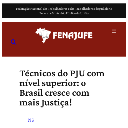
Pular
Federação Nacional dos Trabalhadores e das Trabalhadoras do Judiciário
para
Federal e Ministério Público da União
o
conteúdo
Técnicos do PJU com
nível superior: o
Brasil cresce com
mais Justiça!
NS