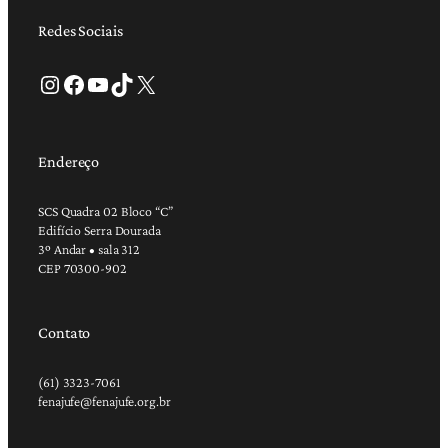
Redes Sociais
Instagram
Facebook
Youtube
TikTok
X
Endereço
SCS Quadra 02 Bloco “C”
Edifício Serra Dourada
3º Andar • sala 312
CEP 70300-902
Contato
(61) 3323-7061
fenajufe@fenajufe.org.br