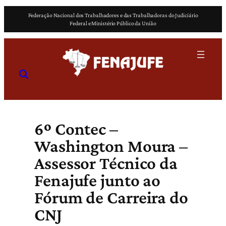
Pular
Federação Nacional dos Trabalhadores e das Trabalhadoras do Judiciário
para
Federal e Ministério Público da União
o
conteúdo
6º Contec –
Washington Moura –
Assessor Técnico da
Fenajufe junto ao
Fórum de Carreira do
CNJ