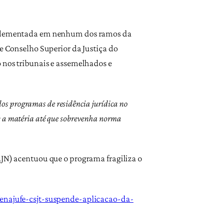
 implementada em nenhum dos ramos da
 e Conselho Superior da Justiça do
o nos tribunais e assemelhados e
dos programas de residência jurídica no
re a matéria até que sobrevenha norma
AJN) acentuou que o programa fragiliza o
fenajufe-csjt-suspende-aplicacao-da-