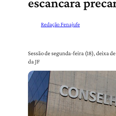
escancara preca
Redação Fenajufe
­­Sessão de segunda-feira (18), deixa d
da JF