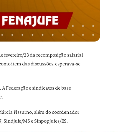
e fevereiro/23 da recomposição salarial
 como item das discussões, esperava-se
. A Federação e sindicatos de base
e.
Márcia Pissurno, além do coordenador
, Sindjufe/MS e Sinpopjufes/ES.