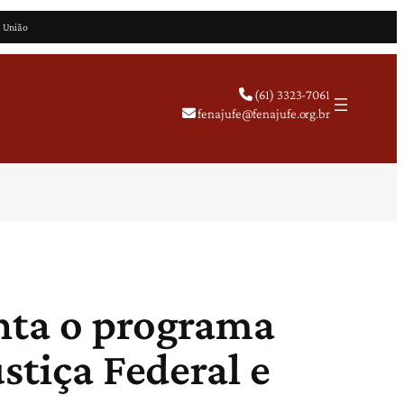
a União
(61) 3323-7061
fenajufe@fenajufe.org.br
nta o programa
stiça Federal e