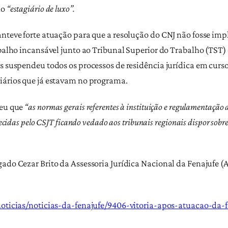
do
“estagiário de luxo”.
manteve forte atuação para que a resolução do CNJ não fosse
abalho incansável junto ao Tribunal Superior do Trabalho (TST)
es suspendeu todos os processos de residência jurídica em curs
iários que já estavam no programa.
ceu que
“as normas gerais referentes à instituição e regulamentação 
ecidas pelo CSJT ficando vedado aos tribunais regionais dispor sob
gado Cezar Brito da Assessoria Jurídica Nacional da Fenajufe (
/noticias/noticias-da-fenajufe/9406-vitoria-apos-atuacao-da-