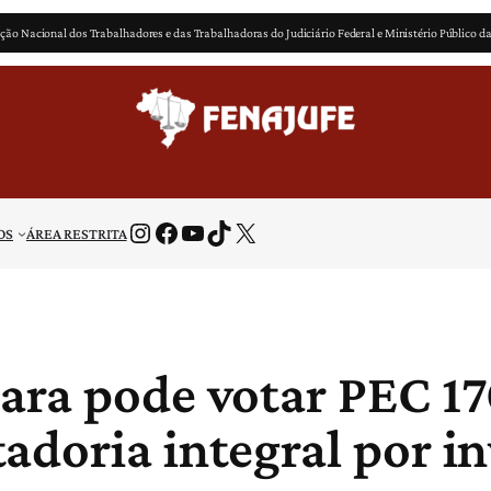
ção Nacional dos Trabalhadores e das Trabalhadoras do Judiciário Federal e Ministério Público d
Instagram
Facebook
Youtube
TikTok
X
OS
ÁREA RESTRITA
ara pode votar PEC 17
doria integral por in