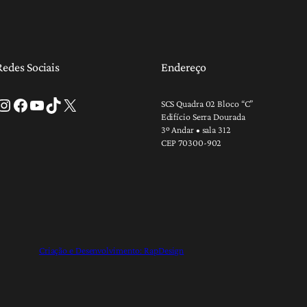
Redes Sociais
Endereço
tagram
Facebook
Youtube
TikTok
X
SCS Quadra 02 Bloco “C”
Edifício Serra Dourada
3º Andar • sala 312
CEP 70300-902
Criação e Desenvolvimento: RapDesign