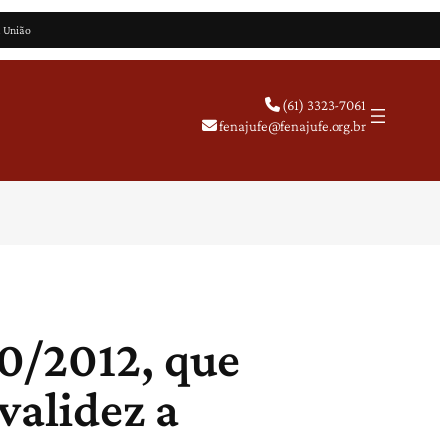
a União
(61) 3323-7061
fenajufe@fenajufe.org.br
0/2012, que
validez a