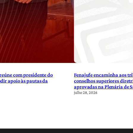
 reúne com presidente do
Fenajufe encaminha aos tri
dir apoio às pautas da
conselhos superiores diretr
aprovadas na Plenária de 
julho 28, 2026