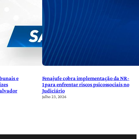
bunais e
Fenajufe cobra implementação da NR-
izes
1 para enfrentar riscos psicossociais no
Salvador
Judiciário
julho 23, 2026