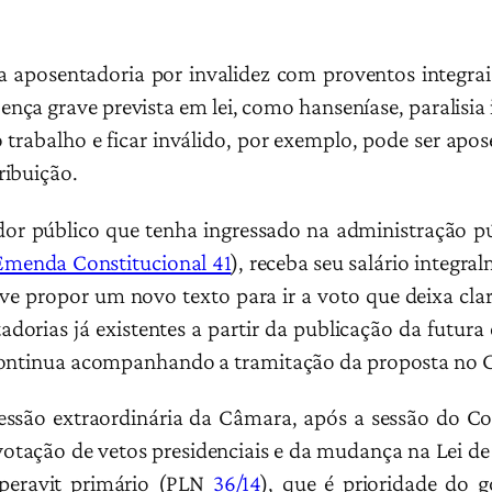
a aposentadoria por invalidez com proventos integra
ença grave prevista em lei, como hanseníase, paralisia 
o trabalho e ficar inválido, por exemplo, pode ser a
ribuição.
dor público que tenha ingressado na administração p
Emenda Constitucional 41
), receba seu salário integra
ve propor um novo texto para ir a voto que deixa cla
dorias já existentes a partir da publicação da futura
 continua acompanhando a tramitação da proposta no 
essão extraordinária da Câmara, após a sessão do C
à votação de vetos presidenciais e da mudança na Lei d
uperavit primário (PLN
36/14
), que é prioridade do 