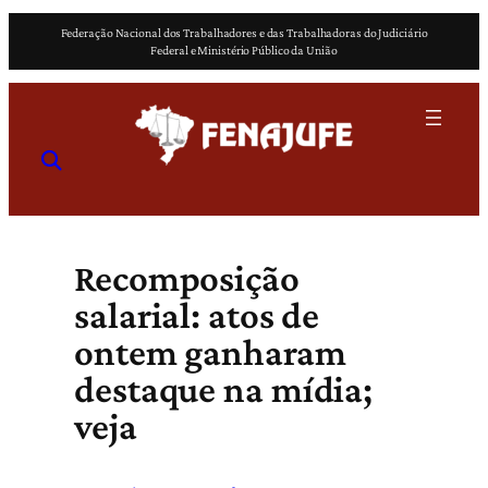
Pular
Federação Nacional dos Trabalhadores e das Trabalhadoras do Judiciário
para
Federal e Ministério Público da União
o
conteúdo
Recomposição
salarial: atos de
ontem ganharam
destaque na mídia;
veja