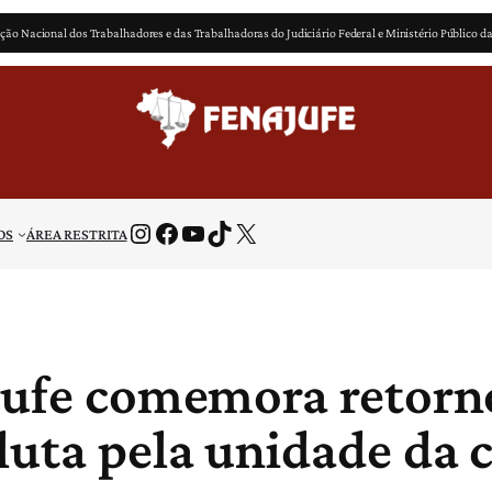
ção Nacional dos Trabalhadores e das Trabalhadoras do Judiciário Federal e Ministério Público d
Instagram
Facebook
Youtube
TikTok
X
OS
ÁREA RESTRITA
jufe comemora retorno
luta pela unidade da 