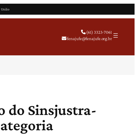
a União
(61) 3323-7061
fenajufe@fenajufe.org.br
 do Sinsjustra-
categoria