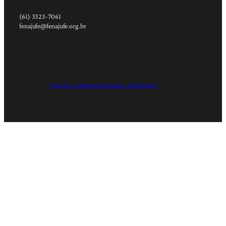
(61) 3323-7061
fenajufe@fenajufe.org.br
Criação e Desenvolvimento: RapDesign