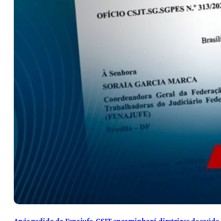
Após pedido da Fenajufe, CSJT encaminhará diretrizes de saúde 