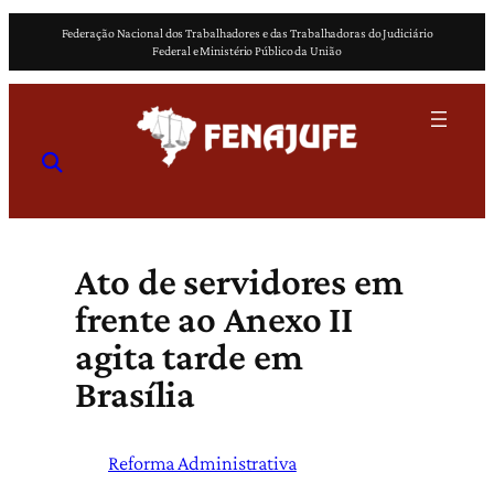
Pular
Federação Nacional dos Trabalhadores e das Trabalhadoras do Judiciário
para
Federal e Ministério Público da União
o
conteúdo
Ato de servidores em
frente ao Anexo II
agita tarde em
Brasília
Reforma Administrativa