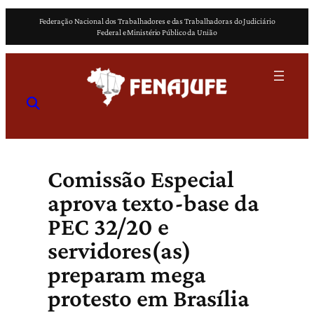
Pular
Federação Nacional dos Trabalhadores e das Trabalhadoras do Judiciário
para
Federal e Ministério Público da União
o
conteúdo
Comissão Especial
aprova texto-base da
PEC 32/20 e
servidores(as)
preparam mega
protesto em Brasília