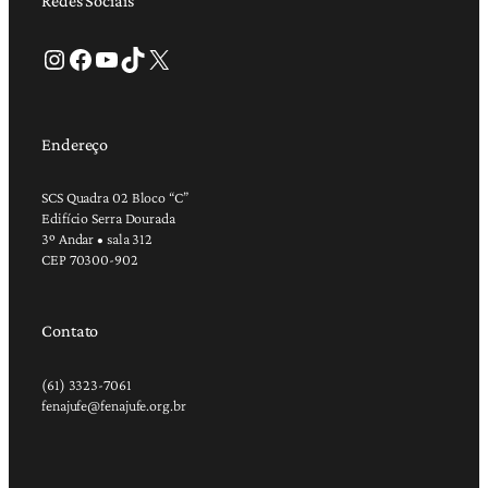
Redes Sociais
Instagram
Facebook
Youtube
TikTok
X
Endereço
SCS Quadra 02 Bloco “C”
Edifício Serra Dourada
3º Andar • sala 312
CEP 70300-902
Contato
(61) 3323-7061
fenajufe@fenajufe.org.br