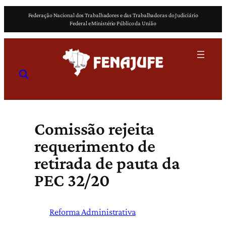
Pular
Federação Nacional dos Trabalhadores e das Trabalhadoras do Judiciário
para
Federal e Ministério Público da União
o
conteúdo
Comissão rejeita
requerimento de
retirada de pauta da
PEC 32/20
Reforma Administrativa