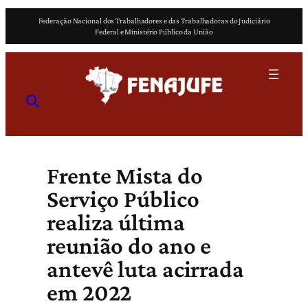
Pular
Federação Nacional dos Trabalhadores e das Trabalhadoras do Judiciário
para
Federal e Ministério Público da União
o
conteúdo
Frente Mista do
Serviço Público
realiza última
reunião do ano e
antevê luta acirrada
em 2022