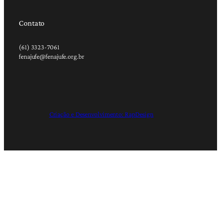
Contato
(61) 3323-7061
fenajufe@fenajufe.org.br
Criação e Desenvolvimento: RapDesign