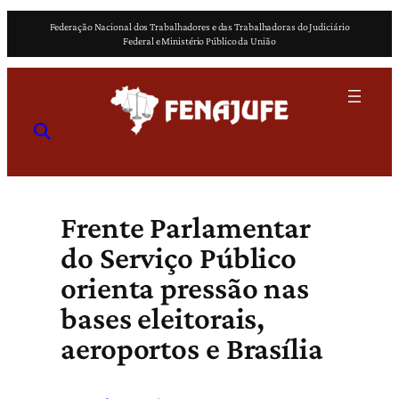
Pular
Federação Nacional dos Trabalhadores e das Trabalhadoras do Judiciário
para
Federal e Ministério Público da União
o
conteúdo
Frente Parlamentar
do Serviço Público
orienta pressão nas
bases eleitorais,
aeroportos e Brasília