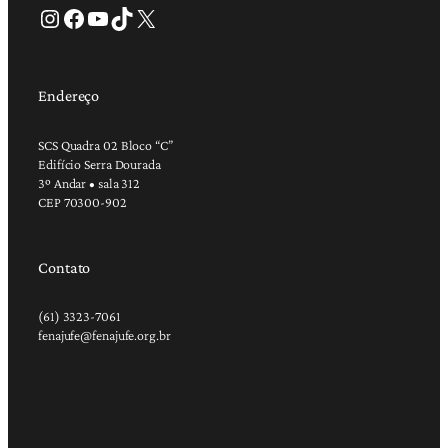
Instagram
Facebook
Youtube
TikTok
X
Endereço
SCS Quadra 02 Bloco “C”
Edifício Serra Dourada
3º Andar • sala 312
CEP 70300-902
Contato
(61) 3323-7061
fenajufe@fenajufe.org.br