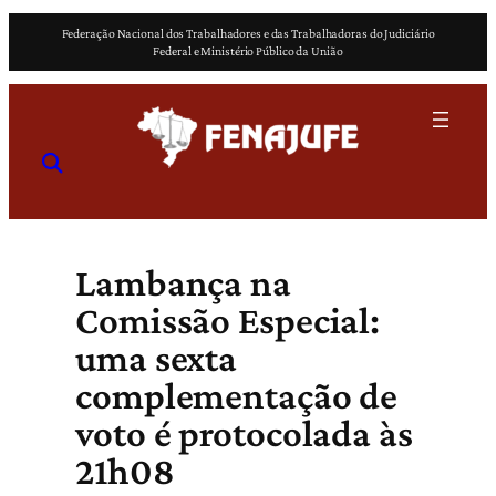
Pular
Federação Nacional dos Trabalhadores e das Trabalhadoras do Judiciário
para
Federal e Ministério Público da União
o
conteúdo
Lambança na
Comissão Especial:
uma sexta
complementação de
voto é protocolada às
21h08