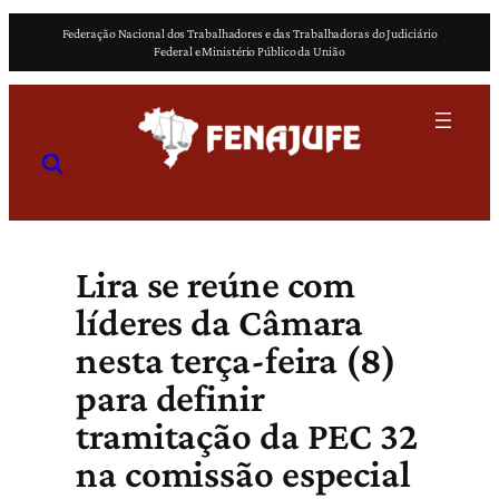
Pular
Federação Nacional dos Trabalhadores e das Trabalhadoras do Judiciário
para
Federal e Ministério Público da União
o
conteúdo
Lira se reúne com
líderes da Câmara
nesta terça-feira (8)
para definir
tramitação da PEC 32
na comissão especial