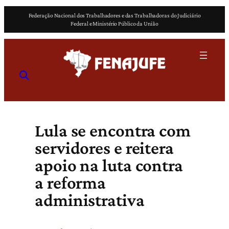
Pular
Federação Nacional dos Trabalhadores e das Trabalhadoras do Judiciário
para
Federal e Ministério Público da União
o
conteúdo
Lula se encontra com
servidores e reitera
apoio na luta contra
a reforma
administrativa