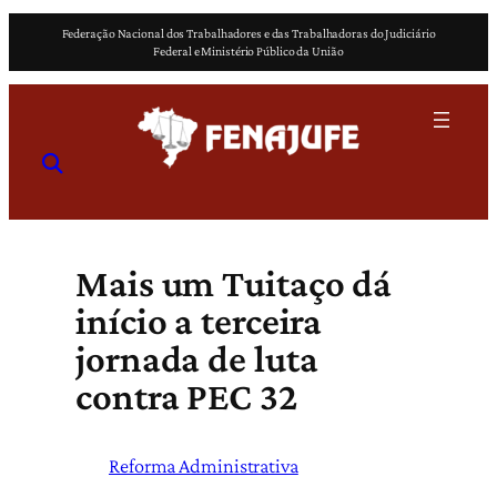
Pular
Federação Nacional dos Trabalhadores e das Trabalhadoras do Judiciário
para
Federal e Ministério Público da União
o
conteúdo
Mais um Tuitaço dá
início a terceira
jornada de luta
contra PEC 32
Reforma Administrativa