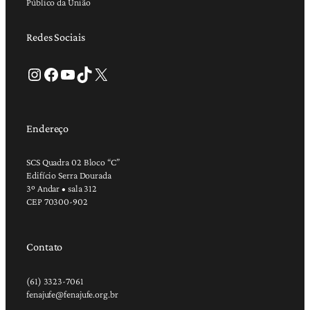
Público da União
Redes Sociais
Instagram
Facebook
Youtube
TikTok
X
Endereço
SCS Quadra 02 Bloco “C”
Edifício Serra Dourada
3º Andar • sala 312
CEP 70300-902
Contato
(61) 3323-7061
fenajufe@fenajufe.org.br