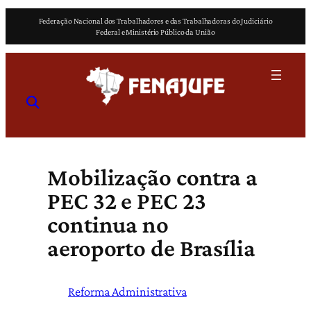
Pular
Federação Nacional dos Trabalhadores e das Trabalhadoras do Judiciário
para
Federal e Ministério Público da União
o
conteúdo
Mobilização contra a
PEC 32 e PEC 23
continua no
aeroporto de Brasília
Reforma Administrativa