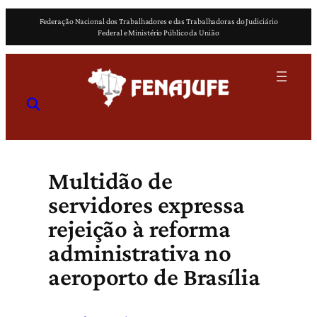
Pular
Federação Nacional dos Trabalhadores e das Trabalhadoras do Judiciário
para
Federal e Ministério Público da União
o
conteúdo
Multidão de
servidores expressa
rejeição à reforma
administrativa no
aeroporto de Brasília