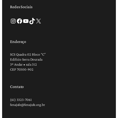
Redes Sociais
Instagram
Facebook
Youtube
TikTok
X
Endereço
SCS Quadra 02 Bloco “C”
Edifício Serra Dourada
3º Andar • sala 312
CEP 70300-902
Contato
(61) 3323-7061
fenajufe@fenajufe.org.br