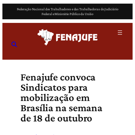
Pular
Federação Nacional dos Trabalhadores e das Trabalhadoras do Judiciário
para
Federal e Ministério Público da União
o
conteúdo
Fenajufe convoca
Sindicatos para
mobilização em
Brasília na semana
de 18 de outubro