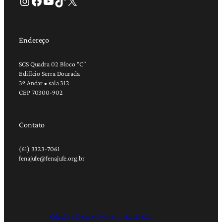
Instagram
Facebook
Youtube
TikTok
X
Endereço
SCS Quadra 02 Bloco “C”
Edifício Serra Dourada
3º Andar • sala 312
CEP 70300-902
Contato
(61) 3323-7061
fenajufe@fenajufe.org.br
Criação e Desenvolvimento: RapDesign