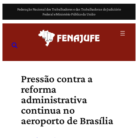
Pular
Federação Nacional dos Trabalhadores e das Trabalhadoras do Judiciário
para
Federal e Ministério Público da União
o
conteúdo
Pressão contra a
reforma
administrativa
continua no
aeroporto de Brasília