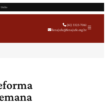
a União
(61) 3323-7061
fenajufe@fenajufe.org.br
reforma
 semana