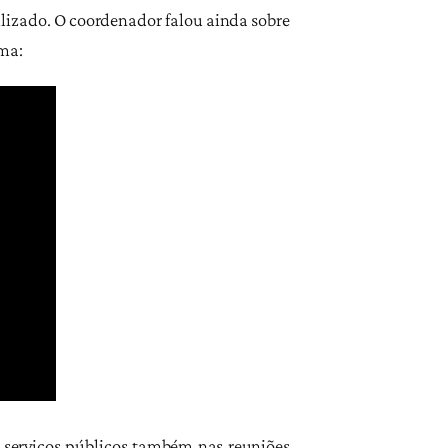
ilizado. O coordenador falou ainda sobre
rma:
 serviços públicos também nas reuniões