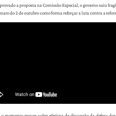
 aprovado a proposta na Comissão Especial, o governo saiu frag
naro do 2 de outubro como forma reforçar a luta contra a refo
 o momento requer ações efetivas de discussão da defesa dos