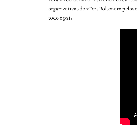
organizativas do #ForaBolsonaro pelos e
todo o país: