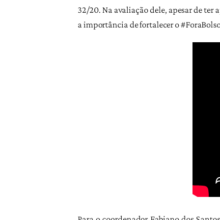
32/20. Na avaliação dele, apesar de ter
a importância de fortalecer o #ForaBolso
Para o coordenador Fabiano dos Santos