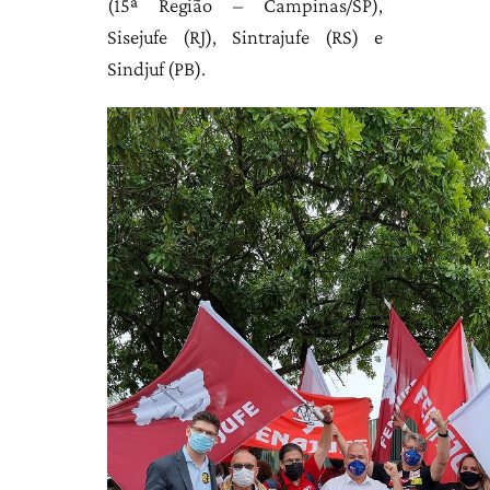
(15ª Região – Campinas/SP),
Sisejufe (RJ), Sintrajufe (RS) e
Sindjuf (PB).