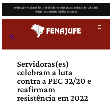
Pular
Federação Nacional dos Trabalhadores e das Trabalhadoras do Judiciário
para
Federal e Ministério Público da União
o
conteúdo
Servidoras(es)
celebram a luta
contra a PEC 32/20 e
reafirmam
resistência em 2022