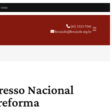
a União
(61) 3323-7061
fenajufe@fenajufe.org.br
esso Nacional
 reforma