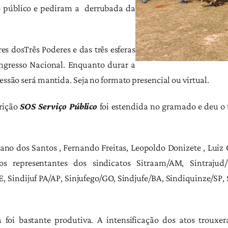
o público e pediram a derrubada da
res dosTrês Poderes e das três esferas
ongresso Nacional. Enquanto durar a
ressão será mantida. Seja no formato presencial ou virtual.
rição
SOS Serviço Público
foi estendida no gramado e deu o 
ano dos Santos , Fernando Freitas, Leopoldo Donizete , Luiz
s representantes dos sindicatos Sitraam/AM, Sintrajud/
E, Sindijuf PA/AP, Sinjufego/GO, Sindjufe/BA, Sindiquinze/SP,
 foi bastante produtiva. A intensificação dos atos troux