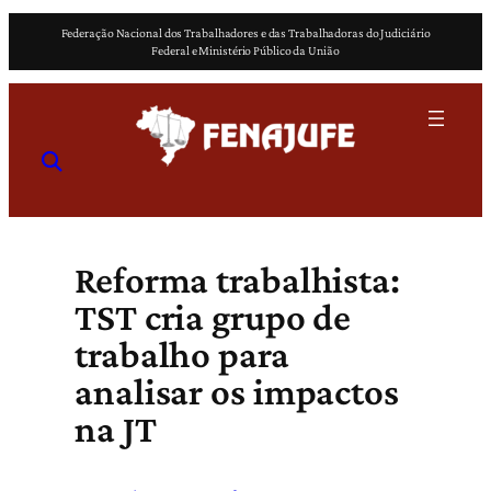
Pular
Federação Nacional dos Trabalhadores e das Trabalhadoras do Judiciário
para
Federal e Ministério Público da União
o
conteúdo
Reforma trabalhista:
TST cria grupo de
trabalho para
analisar os impactos
na JT