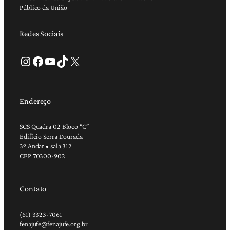
Público da União
Redes Sociais
Instagram
Facebook
Youtube
TikTok
X
Endereço
SCS Quadra 02 Bloco “C”
Edifício Serra Dourada
3º Andar • sala 312
CEP 70300-902
Contato
(61) 3323-7061
fenajufe@fenajufe.org.br