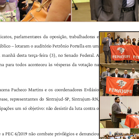
icatos, parlamentares da oposição, trabalhadoras e
público – lotaram o auditório Petrônio Portella em um
 manhã desta terça-feira (3), no Senado Federal. A
na para todos aconteceu às vésperas da votação na
ucena Pacheco Martins e os coordenadores Evilásio
ase, representantes do Sintrajud-SP, Sintrajurn-RN,
pações um só objetivo: não desistir da luta contra o
e a PEC 6/2019 não combate privilégios e denunciou