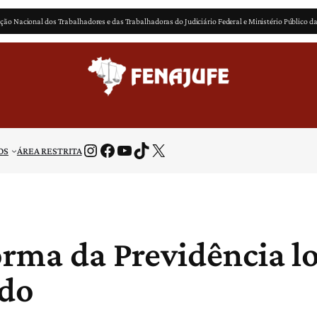
ção Nacional dos Trabalhadores e das Trabalhadoras do Judiciário Federal e Ministério Público d
Instagram
Facebook
Youtube
TikTok
X
OS
ÁREA RESTRITA
orma da Previdência l
ado