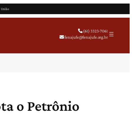
a União
(61) 3323-7061
fenajufe@fenajufe.org.br
ota o Petrônio