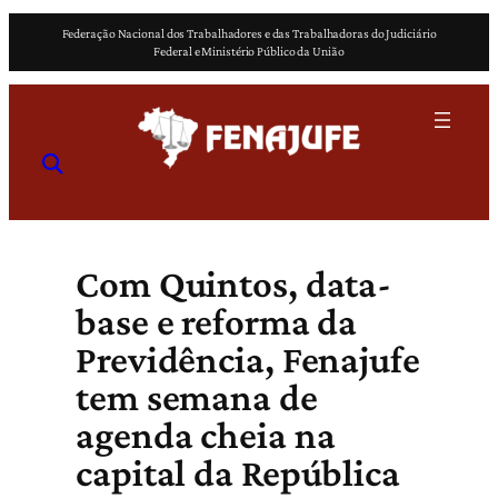
Pular
Federação Nacional dos Trabalhadores e das Trabalhadoras do Judiciário
para
Federal e Ministério Público da União
o
conteúdo
Com Quintos, data-
base e reforma da
Previdência, Fenajufe
tem semana de
agenda cheia na
capital da República