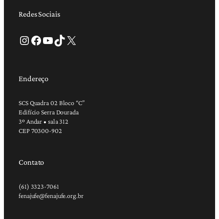
Redes Sociais
Instagram
Facebook
Youtube
TikTok
X
Endereço
SCS Quadra 02 Bloco “C”
Edifício Serra Dourada
3º Andar • sala 312
CEP 70300-902
Contato
(61) 3323-7061
fenajufe@fenajufe.org.br