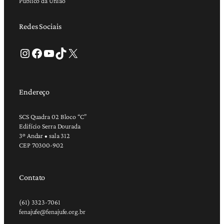
Público da União
Redes Sociais
Instagram
Facebook
Youtube
TikTok
X
Endereço
SCS Quadra 02 Bloco “C”
Edifício Serra Dourada
3º Andar • sala 312
CEP 70300-902
Contato
(61) 3323-7061
fenajufe@fenajufe.org.br