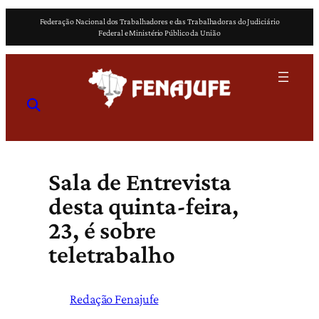
Pular
Federação Nacional dos Trabalhadores e das Trabalhadoras do Judiciário
para
Federal e Ministério Público da União
o
conteúdo
Sala de Entrevista
desta quinta-feira,
23, é sobre
teletrabalho
Redação Fenajufe