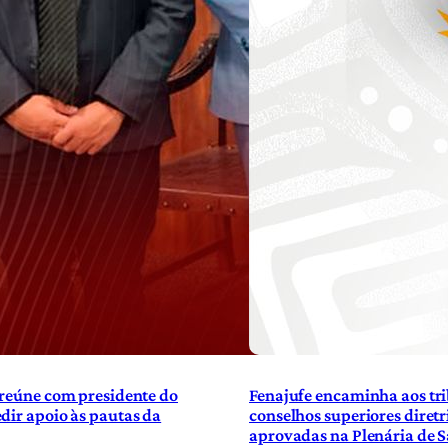
 reúne com presidente do
Fenajufe encaminha aos tri
dir apoio às pautas da
conselhos superiores diretr
aprovadas na Plenária de 