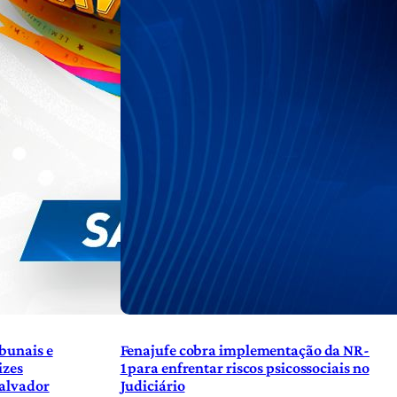
bunais e
Fenajufe cobra implementação da NR-
izes
1 para enfrentar riscos psicossociais no
Salvador
Judiciário