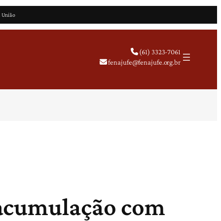
a União
(61) 3323-7061
fenajufe@fenajufe.org.br
 acumulação com