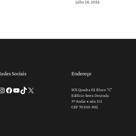
julho 28, 2026
Redes Sociais
Endereço
tagram
Facebook
Youtube
TikTok
X
SCS Quadra 02 Bloco “C”
Edifício Serra Dourada
3º Andar • sala 312
CEP 70300-902