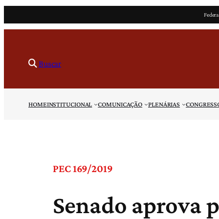
Pular
Federa
para
o
conteúdo
Buscar
HOME
INSTITUCIONAL
COMUNICAÇÃO
PLENÁRIAS
CONGRESS
PEC 169/2019
Senado aprova 