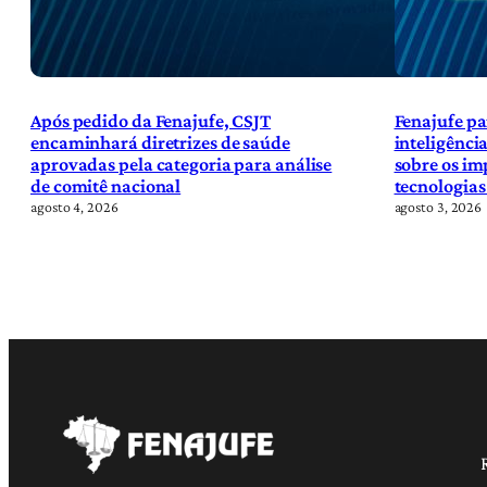
Após pedido da Fenajufe, CSJT
Fenajufe pa
encaminhará diretrizes de saúde
inteligência
aprovadas pela categoria para análise
sobre os im
de comitê nacional
tecnologias
agosto 4, 2026
agosto 3, 2026