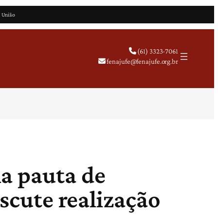
a União
(61) 3323-7061
fenajufe@fenajufe.org.br
a pauta de
iscute realização