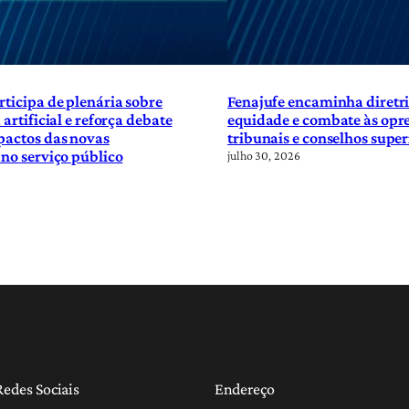
rticipa de plenária sobre
Fenajufe encaminha diretri
 artificial e reforça debate
equidade e combate às opre
pactos das novas
tribunais e conselhos super
 no serviço público
julho 30, 2026
Redes Sociais
Endereço