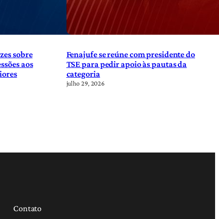
zes sobre
Fenajufe se reúne com presidente do
ssões aos
TSE para pedir apoio às pautas da
iores
categoria
julho 29, 2026
Contato