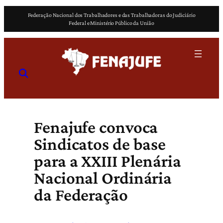
Pular
Federação Nacional dos Trabalhadores e das Trabalhadoras do Judiciário
para
Federal e Ministério Público da União
o
conteúdo
Fenajufe convoca
Sindicatos de base
para a XXIII Plenária
Nacional Ordinária
da Federação