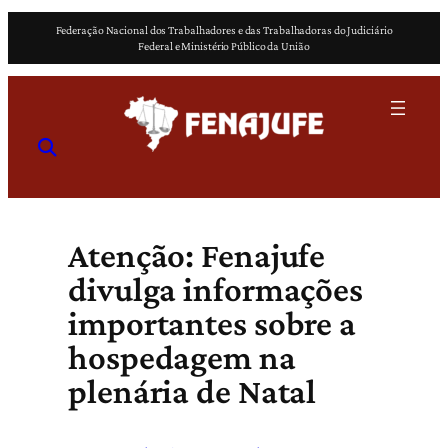
Pular
Federação Nacional dos Trabalhadores e das Trabalhadoras do Judiciário
para
Federal e Ministério Público da União
o
conteúdo
Atenção: Fenajufe
divulga informações
importantes sobre a
hospedagem na
plenária de Natal