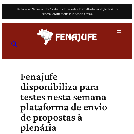
Pular
Federação Nacional dos Trabalhadores e das Trabalhadoras do Judiciário
para
Federal e Ministério Público da União
o
conteúdo
Fenajufe
disponibiliza para
testes nesta semana
plataforma de envio
de propostas à
plenária