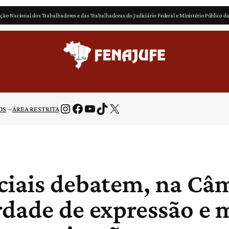
ção Nacional dos Trabalhadores e das Trabalhadoras do Judiciário Federal e Ministério Público d
Instagram
Facebook
Youtube
TikTok
X
OS
ÁREA RESTRITA
ciais debatem, na Câ
rdade de expressão e 