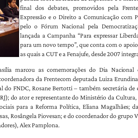
final dos debates, promovidos pela Frent
Expressão e o Direito a Comunicação com Pa
pelo o Fórum Nacional pela Democratiza
lançada a Campanha “Para expressar Liberda
para um novo tempo”, que conta com o apoio d
as quais a CUT e a Fenajufe, desde 2007 integ
rasília marcou as comemorações do Dia Nacional 
coordenadora da Frentecom deputada Luiza Erundina
al do FNDC, Rosane Bertotti – também secretária d
J); do ator e representante do Ministério da Cultura
iais para a Reforma Política, Eliana Magalhães; d
, Rosângela Piovesan; e do coordenador do grupo Vi
adores), Alex Pamplona.