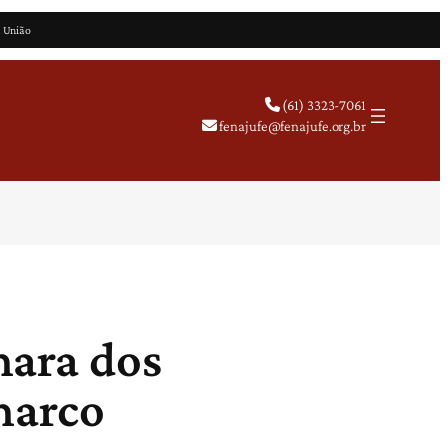
a União
(61) 3323-7061
fenajufe@fenajufe.org.br
mara dos
marco