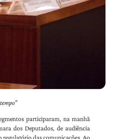
 tempo”
 segmentos participaram, na manhã
âmara dos Deputados, de audiência
co regulatório das comunicações. Ao