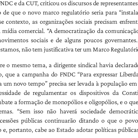
FNDC e da CUT, criticou os discursos de representantes
de que o novo marco regulatório seria para “instala
se contexto, as organizações sociais precisam enfrent
 a mídia comercial. “A democratização da comunicaçã
ovimentos sociais e de alguns poucos governantes
tamos, não tem justificativa ter um Marco Regulatóri
re o mesmo tema, a dirigente sindical havia declarado
o, que a campanha do FNDC “Para expressar Liberda
a um novo tempo” precisa ser levada à população em 
essidade de regulamentar os dispositivos da Cons
bate a formação de monopólios e oligopólios, e o qu
temas. “Sem isso não haverá sociedade democrátic
cessões públicas continuarão ditando o que o povo 
, portanto, cabe ao Estado adotar políticas públicas