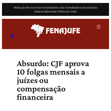
Pular
Federação Nacional dos Trabalhadores e das Trabalhadoras do Judiciário
para
Federal e Ministério Público da União
o
conteúdo
Absurdo: CJF aprova
10 folgas mensais a
juízes ou
compensação
financeira