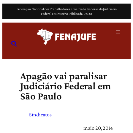
Pular
Federação Nacional dos Trabalhadores e das Trabalhadoras do Judiciário
para
Federal e Ministério Público da União
o
conteúdo
Apagão vai paralisar
Judiciário Federal em
São Paulo
Sindicatos
maio 20, 2014