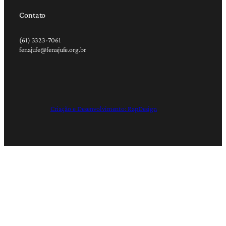
Contato
(61) 3323-7061
fenajufe@fenajufe.org.br
Criação e Desenvolvimento: RapDesign