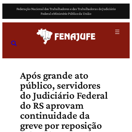
Pular
Federação Nacional dos Trabalhadores e das Trabalhadoras do Judiciário
para
Federal e Ministério Público da União
o
conteúdo
Após grande ato
público, servidores
do Judiciário Federal
do RS aprovam
continuidade da
greve por reposição