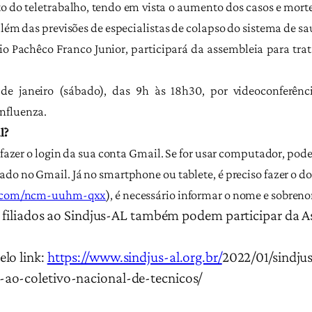
o do teletrabalho, tendo em vista o aumento dos casos e mort
além das previsões de especialistas de colapso do sistema de sa
io Pachêco Franco Junior, participará da assembleia para trata
de janeiro (sábado), das 9h às 18h30, por videoconferên
nfluenza.
l?
e fazer o login da sua conta Gmail. Se for usar computador, po
ado no Gmail. Já no smartphone ou tablete, é preciso fazer o 
e.com/ncm-uuhm-qxx
)
, é necessário informar o nome e sobren
ão filiados ao Sindjus-AL também podem participar da A
lo link:
https://www.sindjus-al.org.br/
2022/01/sindjus
-ao-
coletivo-nacional-de-tecnicos/