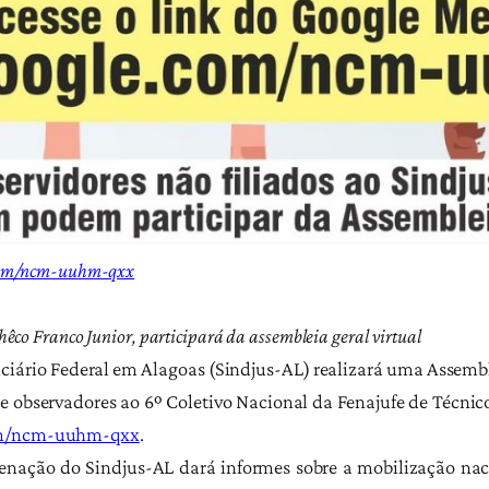
com/ncm-uuhm-qxx
hêco Franco Junior, participará da assembleia geral virtual
ciário Federal em Alagoas (Sindjus-AL) realizará uma Assemble
os e observadores ao 6º Coletivo Nacional da Fenajufe de Técn
om/ncm-uuhm-qxx
.
nação do Sindjus-AL dará informes sobre a mobilização nacio