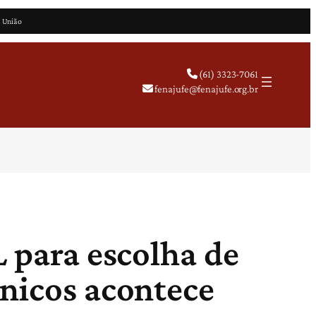
a União
(61) 3323-7061
fenajufe@fenajufe.org.br
L para escolha de
cnicos acontece