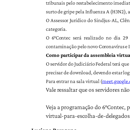
tribunais pelo restabelecimento imediat
surto de gripe pela Influenza A (H3N2), 
O Assessor Jurídico do Sindjus-AL, Clên
categoria.
O 6°Contec será realizado no dia 29 
contaminação pelo novo Coronavírus e I
Como participar da assembleia virtua
O servidor do Judiciário Federal terá qu
precisar de download, devendo estar log
Para entrar na sala virtual (
meet.googl
Vale ressaltar que os servidores n
Veja a programação do 6°Contec, pe
virtual-para-
escolha-de-delegados