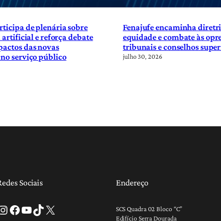
rticipa de plenária sobre
Fenajufe encaminha diretri
 artificial e reforça debate
equidade e combate às opre
pactos das novas
tribunais e conselhos super
 no serviço público
julho 30, 2026
Redes Sociais
Endereço
tagram
Facebook
Youtube
TikTok
X
SCS Quadra 02 Bloco “C”
Edifício Serra Dourada