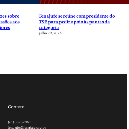
zes sobre
Fenajufe se reúne com presidente do
ssões aos
TSE para pedir apoio às pautas da
iores
categoria
julho 29, 2026
Contato
(61) 3323-7061
fenajufe@fenajufe.org.br