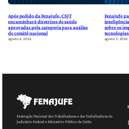
Após pedido da Fenajufe, CSJT
Fenajufe pa
encaminhará diretrizes de saúde
inteligência
aprovadas pela categoria para análise
sobre os im
de comitê nacional
tecnologias
agosto 4, 2026
agosto 3, 2026
Federação Nacional dos Trabalhadores e das Trabalhadoras do
Ins
Judiciário Federal e Ministério Público da União