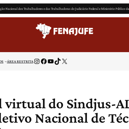
ção Nacional dos Trabalhadores e das Trabalhadoras do Judiciário Federal e Ministério Público d
Instagram
Facebook
Youtube
TikTok
X
OS
ÁREA RESTRITA
 virtual do Sindjus-A
letivo Nacional de Té