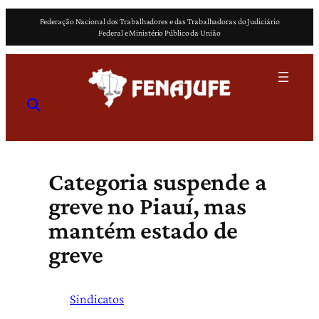
Pular
Federação Nacional dos Trabalhadores e das Trabalhadoras do Judiciário
para
Federal e Ministério Público da União
o
conteúdo
Categoria suspende a
greve no Piauí, mas
mantém estado de
greve
Sindicatos