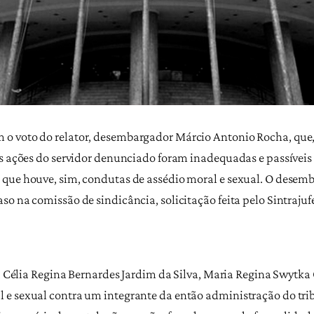
 o voto do relator, desembargador Márcio Antonio Rocha, que
as ações do servidor denunciado foram inadequadas e passívei
 que houve, sim, condutas de assédio moral e sexual. O desem
o na comissão de sindicância, solicitação feita pelo Sintrajuf
F4, Célia Regina Bernardes Jardim da Silva, Maria Regina Swyt
e sexual contra um integrante da então administração do trib