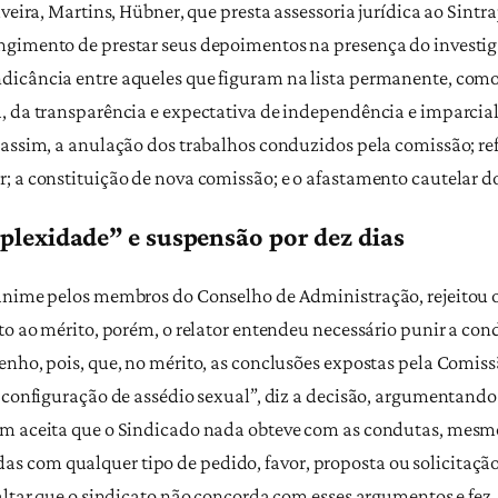
veira, Martins, Hübner, que presta assessoria jurídica ao Sintr
ngimento de prestar seus depoimentos na presença do investig
dicância entre aqueles que figuram na lista permanente, com
, da transparência e expectativa de independência e imparcia
 assim, a anulação dos trabalhos conduzidos pela comissão; r
; a constituição de nova comissão; e o afastamento cautelar d
rplexidade” e suspensão por dez dias
nânime pelos membros do Conselho de Administração, rejeitou 
nto ao mérito, porém, o relator entendeu necessário punir a 
enho, pois, que, no mérito, as conclusões expostas pela Comiss
o configuração de assédio sexual”, diz a decisão, argumentand
ém aceita que o Sindicado nada obteve com as condutas, mesmo
com qualquer tipo de pedido, favor, proposta ou solicitação 
saltar que o sindicato não concorda com esses argumentos e fez