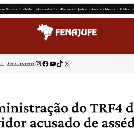
ção Nacional dos Trabalhadores e das Trabalhadoras do Judiciário Federal e Ministério Público d
Instagram
Facebook
Youtube
TikTok
X
OS
ÁREA RESTRITA
inistração do TRF4 d
vidor acusado de asséd