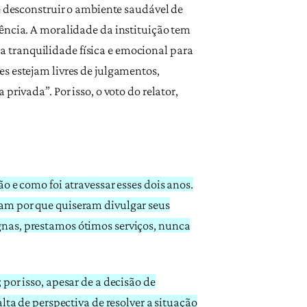
e desconstruir o ambiente saudável de
iência. A moralidade da instituição tem
a a tranquilidade física e emocional para
s estejam livres de julgamentos,
rivada”. Por isso, o voto do relator,
o e como foi atravessar esses dois anos.
ram por que quiseram divulgar seus
gnas, prestamos ótimos serviços, nunca
por isso, apesar de a decisão de
lta de perspectiva de resolver a situação