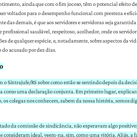
ntimento, ainda que com o fim jocoso, têm o potencial efeito d
 ser voltados para o desempenho funcional com presteza e efic
ante das demais, é que aos servidores e servidoras seja garantid
rofissional saudável, respeitoso, acolhedor, onde os servidore
es de qualquer espécie, e, notadamente, sobre aspectos da vida p
o do acusado por dez dias.
so
 o Sintrajufe/RS sobre como estão se sentindo depois da decisã
ada como uma declaração conjunta. Em primeiro lugar, explica
, os colegas nos conhecem, sabem da nossa história, somos di
tado da comissão de sindicância, não esperavam algo positivo; 
e consideram ideal, veem-na, sim, como uma vitória. Aliás, a fa