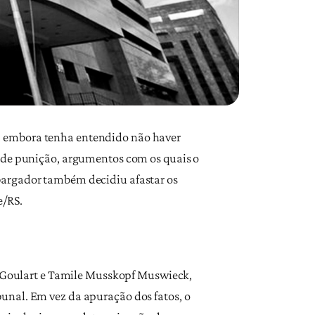
, embora tenha entendido não haver
s de punição, argumentos com os quais o
bargador também decidiu afastar os
e/RS.
ka Goulart e Tamile Musskopf Muswieck,
unal. Em vez da apuração dos fatos, o