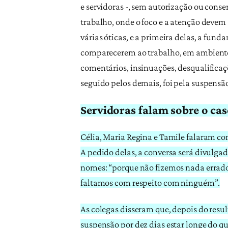
e servidoras -, sem autorização ou conse
trabalho, onde o foco e a atenção devem
várias óticas, e a primeira delas, a fund
comparecerem ao trabalho, em ambiente p
comentários, insinuações, desqualificaçõ
seguido pelos demais, foi pela suspensã
Servidoras falam sobre o ca
Célia, Maria Regina e Tamile falaram com
A pedido delas, a conversa será divulg
nomes: “porque não fizemos nada errado
faltamos com respeito com ninguém”.
As colegas disseram que, depois do resul
suspensão por dez dias estar longe do qu