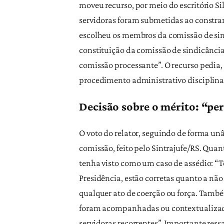
moveu recurso, por meio do escritório Sil
servidoras foram submetidas ao constra
escolheu os membros da comissão de sin
constituição da comissão de sindicância
comissão processante”. O recurso pedia,
procedimento administrativo disciplinar
Decisão sobre o mérito: “pe
O voto do relator, seguindo de forma u
comissão, feito pelo Sintrajufe/RS. Qua
tenha visto como um caso de assédio: “T
Presidência, estão corretas quanto a nã
qualquer ato de coerção ou força. Tamb
foram acompanhadas ou contextualizadas 
servidoras recorrentes”. Importante res