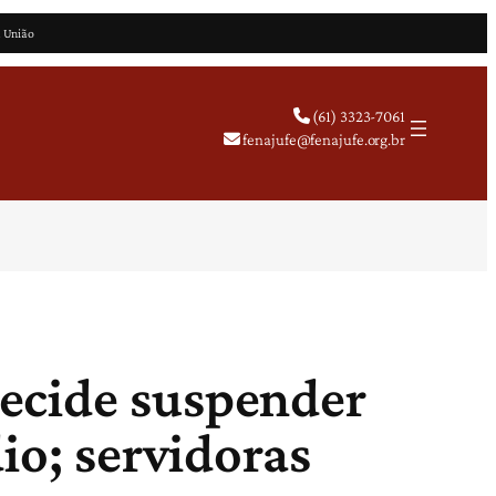
a União
(61) 3323-7061
fenajufe@fenajufe.org.br
ecide suspender
io; servidoras