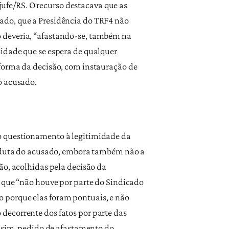
ajufe/RS. O recurso destacava que as
ado, que a Presidência do TRF4 não
o deveria, “afastando-se, também na
lidade que se espera de qualquer
eforma da decisão, com instauração de
o acusado.
o questionamento à legitimidade da
conduta do acusado, embora também não a
ão, acolhidas pela decisão da
o que “não houve por parte do Sindicado
 porque elas foram pontuais, e não
decorrente dos fatos por parte das
, sim, pedido de afastamento do