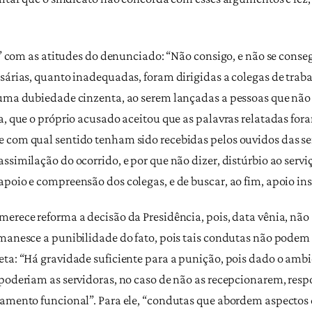
xo” com as atitudes do denunciado: “Não consigo, e não se cons
sárias, quanto inadequadas, foram dirigidas a colegas de traba
 uma dubiedade cinzenta, ao serem lançadas a pessoas que não
da, que o próprio acusado aceitou que as palavras relatadas fo
e com qual sentido tenham sido recebidas pelos ouvidos das s
assimilação do ocorrido, e por que não dizer, distúrbio ao ser
poio e compreensão dos colegas, e de buscar, ao fim, apoio ins
erece reforma a decisão da Presidência, pois, data vênia, não
emanesce a punibilidade do fato, pois tais condutas não pode
eta: “Há gravidade suficiente para a punição, pois dado o ambi
e poderiam as servidoras, no caso de não as recepcionarem, r
namento funcional”. Para ele, “condutas que abordem aspectos d